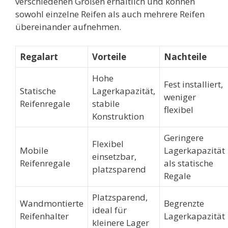
verschiedenen Größen erhältlich und können
sowohl einzelne Reifen als auch mehrere Reifen
übereinander aufnehmen.
Regalart
Vorteile
Nachteile
Hohe
Fest installiert,
Statische
Lagerkapazität,
weniger
Reifenregale
stabile
flexibel
Konstruktion
Geringere
Flexibel
Mobile
Lagerkapazität
einsetzbar,
Reifenregale
als statische
platzsparend
Regale
Platzsparend,
Wandmontierte
Begrenzte
ideal für
Reifenhalter
Lagerkapazität
kleinere Lager